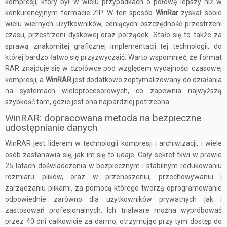
kompresji, który był w wielu przypadkach o połowę lepszy niż w
konkurencyjnym formacie ZIP. W ten sposób
WinRar
zyskał sobie
wielu wiernych użytkowników, ceniących oszczędność przestrzeni
czasu, przestrzeni dyskowej oraz porządek. Stało się to także za
sprawą znakomitej graficznej implementacji tej technologii, do
której bardzo łatwo się przyzwyczaić. Warto wspomnieć, że format
RAR znajduje się w czołówce pod względem wydajności czasowej
kompresji, a
WinRAR
jest dodatkowo zoptymalizowany do działania
na systemach wieloprocesorowych, co zapewnia najwyższą
szybkość tam, gdzie jest ona najbardziej potrzebna.
WinRAR: dopracowana metoda na bezpieczne
udostępnianie danych
WinRAR jest liderem w technologii kompresji i archiwizacji, i wiele
osób zastanawia się, jak im się to udaje. Cały sekret tkwi w prawie
25 latach doświadczenia w bezpiecznym i stabilnym redukowaniu
rozmiaru plików, oraz w przenoszeniu, przechowywaniu i
zarządzaniu plikami, za pomocą którego tworzą oprogramowanie
odpowiednie zarówno dla użytkowników prywatnych jak i
zastosowań profesjonalnych. Ich trialware można wypróbować
przez 40 dni całkowicie za darmo, otrzymując przy tym dostęp do