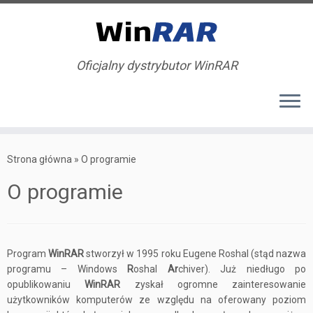
Oficjalny dystrybutor WinRAR
Przejdź
do
Strona główna
»
O programie
treści
O programie
Program
WinRAR
stworzył w 1995 roku Eugene Roshal (stąd nazwa
programu – Windows
R
oshal
Ar
chiver). Już niedługo po
opublikowaniu
WinRAR
zyskał ogromne zainteresowanie
użytkowników komputerów ze względu na oferowany poziom