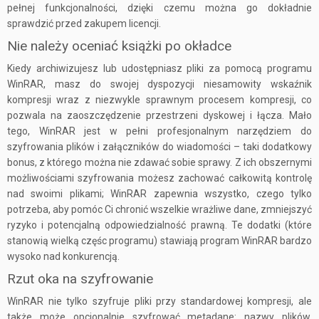
pełnej funkcjonalności, dzięki czemu można go dokładnie
sprawdzić przed zakupem licencji.
Nie należy oceniać książki po okładce
Kiedy archiwizujesz lub udostępniasz pliki za pomocą programu
WinRAR, masz do swojej dyspozycji niesamowity wskaźnik
kompresji wraz z niezwykle sprawnym procesem kompresji, co
pozwala na zaoszczędzenie przestrzeni dyskowej i łącza. Mało
tego, WinRAR jest w pełni profesjonalnym narzędziem do
szyfrowania plików i załączników do wiadomości – taki dodatkowy
bonus, z którego można nie zdawać sobie sprawy. Z ich obszernymi
możliwościami szyfrowania możesz zachować całkowitą kontrolę
nad swoimi plikami; WinRAR zapewnia wszystko, czego tylko
potrzeba, aby pomóc Ci chronić wszelkie wrażliwe dane, zmniejszyć
ryzyko i potencjalną odpowiedzialność prawną. Te dodatki (które
stanowią wielką częśc programu) stawiają program WinRAR bardzo
wysoko nad konkurencją.
Rzut oka na szyfrowanie
WinRAR nie tylko szyfruje pliki przy standardowej kompresji, ale
także może opcjonalnie szyfrować metadane: nazwy plików,