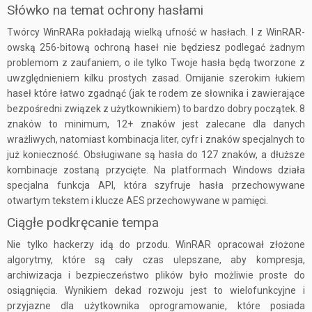
Słówko na temat ochrony hasłami
Twórcy WinRARa pokładają wielką ufność w hasłach. I z WinRAR-
owską 256-bitową ochroną haseł nie będziesz podlegać żadnym
problemom z zaufaniem, o ile tylko Twoje hasła będą tworzone z
uwzględnieniem kilku prostych zasad. Omijanie szerokim łukiem
haseł które łatwo zgadnąć (jak te rodem ze słownika i zawierające
bezpośredni związek z użytkownikiem) to bardzo dobry początek. 8
znaków to minimum, 12+ znaków jest zalecane dla danych
wrażliwych, natomiast kombinacja liter, cyfr i znaków specjalnych to
już konieczność. Obsługiwane są hasła do 127 znaków, a dłuższe
kombinacje zostaną przycięte. Na platformach Windows działa
specjalna funkcja API, która szyfruje hasła przechowywane
otwartym tekstem i klucze AES przechowywane w pamięci.
Ciągłe podkręcanie tempa
Nie tylko hackerzy idą do przodu. WinRAR opracował złożone
algorytmy, które są cały czas ulepszane, aby kompresja,
archiwizacja i bezpieczeństwo plików było możliwie proste do
osiągnięcia. Wynikiem dekad rozwoju jest to wielofunkcyjne i
przyjazne dla użytkownika oprogramowanie, które posiada