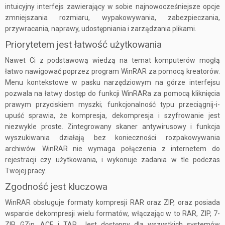
intuicyjny interfejs zawierający w sobie najnowocześniejsze opcje
zmniejszania rozmiaru, wypakowywania, zabezpieczania,
przywracania, naprawy, udostępniania i zarządzania plikami.
Priorytetem jest łatwość użytkowania
Nawet Ci z podstawową wiedzą na temat komputerów mogłą
łatwo nawigować poprzez program WinRAR za pomocą kreatorów.
Menu kontekstowe w pasku narzędziowym na górze interfejsu
pozwala na łatwy dostęp do funkcji WinRARa za pomocą kliknięcia
prawym przyciskiem myszki; funkcjonalność typu przeciągnij-i-
upuść sprawia, że kompresja, dekompresja i szyfrowanie jest
niezwykle proste. Zintegrowany skaner antywirusowy i funkcja
wyszukiwania działają bez konieczności rozpakowywania
archiwów. WinRAR nie wymaga połączenia z internetem do
rejestracji czy użytkowania, i wykonuje zadania w tle podczas
Twojej pracy.
Zgodność jest kluczowa
WinRAR obsługuje formaty kompresji RAR oraz ZIP, oraz posiada
wsparcie dekompresji wielu formatów, włączając w to RAR, ZIP, 7-
ZIP, GZip, ACE i TAR. Jest dostępny dla wszystkich systemów