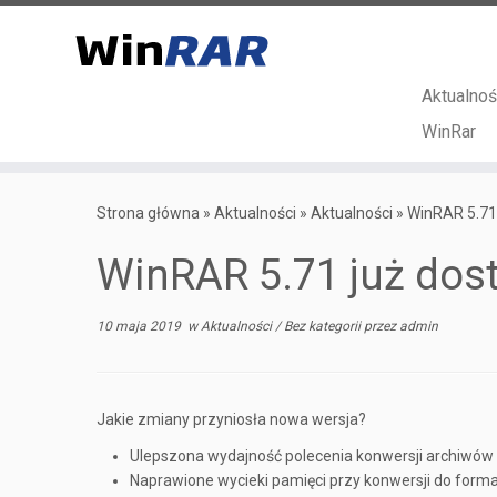
Aktualnoś
WinRar
Przejdź
do
Strona główna
»
Aktualności
»
Aktualności
»
WinRAR 5.71 
treści
WinRAR 5.71 już dos
10 maja 2019
w
Aktualności
/
Bez kategorii
przez
admin
Jakie zmiany przyniosła nowa wersja?
Ulepszona wydajność polecenia konwersji archiwów
Naprawione wycieki pamięci przy konwersji do forma