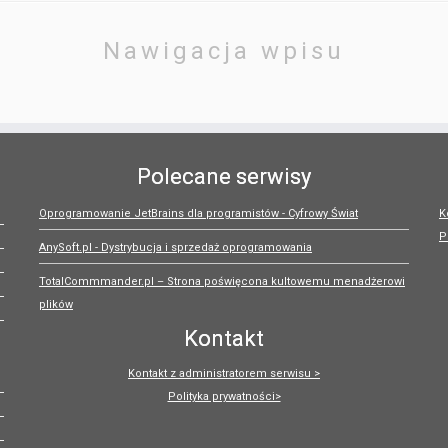
Nawigacja wpisu
Polecane serwisy
Oprogramowanie JetBrains dla programistów - Cyfrowy Świat
K
P
AnySoft.pl - Dystrybucja i sprzedaż oprogramowania
TotalCommmander.pl – Strona poświęcona kultowemu menadżerowi
plików
Kontakt
Kontakt z administratorem serwisu >
Polityka prywatności>