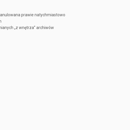
st anulowana prawie natychmiastowo
h
ianych „z wnętrza” archiwów