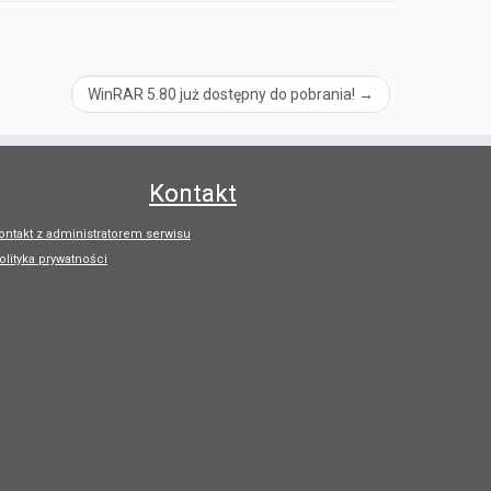
WinRAR 5.80 już dostępny do pobrania!
→
Kontakt
ontakt z administratorem serwisu
olityka prywatności